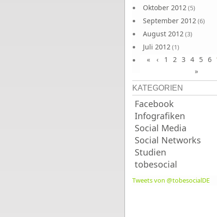
Oktober 2012
(5)
September 2012
(6)
August 2012
(3)
Juli 2012
(1)
«
‹
1
2
3
4
5
6
Juni 2012
(4)
»
KATEGORIEN
Facebook
Infografiken
Social Media
Social Networks
Studien
tobesocial
Tweets von @tobesocialDE