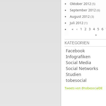
Oktober 2012
(5)
September 2012
(6)
August 2012
(3)
Juli 2012
(1)
«
‹
1
2
3
4
5
6
Juni 2012
(4)
»
KATEGORIEN
Facebook
Infografiken
Social Media
Social Networks
Studien
tobesocial
Tweets von @tobesocialDE