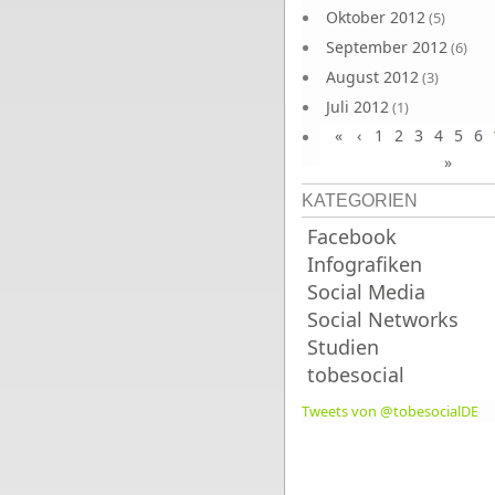
Oktober 2012
(5)
September 2012
(6)
August 2012
(3)
Juli 2012
(1)
«
‹
1
2
3
4
5
6
Juni 2012
(4)
»
KATEGORIEN
Facebook
Infografiken
Social Media
Social Networks
Studien
tobesocial
Tweets von @tobesocialDE