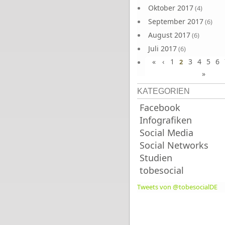
Oktober 2017
(4)
September 2017
(6)
August 2017
(6)
Juli 2017
(6)
«
‹
1
3
4
5
6
Juni 2017
2
(6)
»
KATEGORIEN
Facebook
Infografiken
Social Media
Social Networks
Studien
tobesocial
Tweets von @tobesocialDE