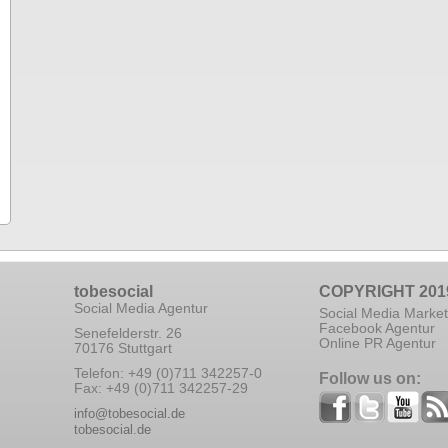
tobesocial
COPYRIGHT 201
Social Media Agentur
Social Media Market
Facebook Agentur
Senefelderstr. 26
Online PR Agentur
70176 Stuttgart
Telefon: +49 (0)711 342257-0
Follow us on:
Fax: +49 (0)711 342257-29
info@tobesocial.de
tobesocial.de