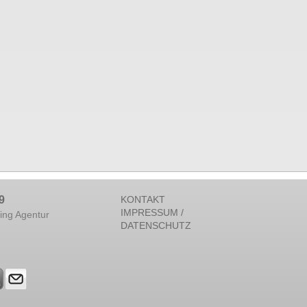
9
KONTAKT
IMPRESSUM /
ing Agentur
DATENSCHUTZ