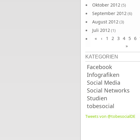
Oktober 2012
(5)
September 2012
(6)
August 2012
(3)
Juli 2012
(1)
«
‹
1
2
3
4
5
6
Juni 2012
(4)
»
KATEGORIEN
Facebook
Infografiken
Social Media
Social Networks
Studien
tobesocial
Tweets von @tobesocialDE