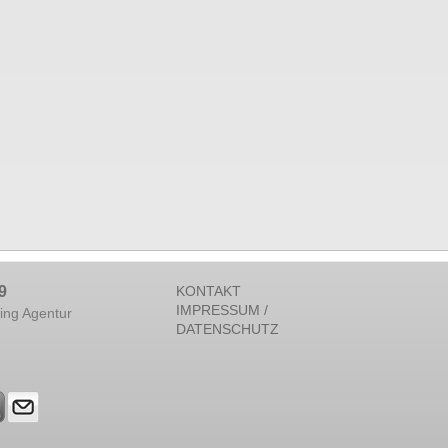
9
KONTAKT
IMPRESSUM /
ing Agentur
DATENSCHUTZ