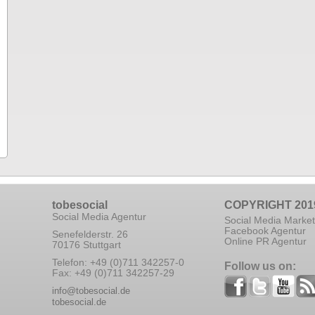
tobesocial
COPYRIGHT 201
Social Media Agentur
Social Media Market
Facebook Agentur
Senefelderstr. 26
Online PR Agentur
70176 Stuttgart
Telefon: +49 (0)711 342257-0
Follow us on:
Fax: +49 (0)711 342257-29
info@tobesocial.de
tobesocial.de