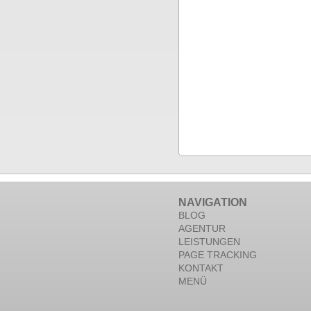
NAVIGATION
BLOG
AGENTUR
LEISTUNGEN
PAGE TRACKING
KONTAKT
MENÜ