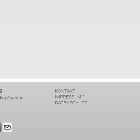
9
KONTAKT
IMPRESSUM /
ing Agentur
DATENSCHUTZ