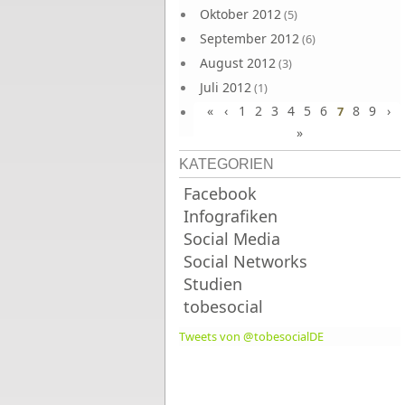
Oktober 2012
(5)
September 2012
(6)
August 2012
(3)
Juli 2012
(1)
«
‹
1
2
3
4
5
6
8
9
›
Juni 2012
7
(4)
»
KATEGORIEN
Facebook
Infografiken
Social Media
Social Networks
Studien
tobesocial
Tweets von @tobesocialDE