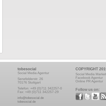
tobesocial
COPYRIGHT 201
Social Media Agentur
Social Media Market
Facebook Agentur
Senefelderstr. 26
Online PR Agentur
70176 Stuttgart
Telefon: +49 (0)711 342257-0
Follow us on:
Fax: +49 (0)711 342257-29
info@tobesocial.de
tobesocial.de