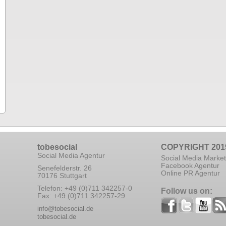
tobesocial
COPYRIGHT 201
Social Media Agentur
Social Media Market
Facebook Agentur
Senefelderstr. 26
Online PR Agentur
70176 Stuttgart
Telefon: +49 (0)711 342257-0
Follow us on:
Fax: +49 (0)711 342257-29
info@tobesocial.de
tobesocial.de