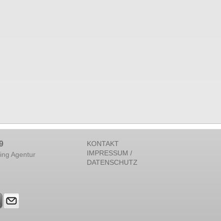
9
KONTAKT
IMPRESSUM /
ing Agentur
DATENSCHUTZ