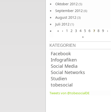
Oktober 2012
(5)
September 2012
(6)
August 2012
(3)
Juli 2012
(1)
«
‹
1
2
3
4
5
6
8
9
›
Juni 2012
7
(4)
»
KATEGORIEN
Facebook
Infografiken
Social Media
Social Networks
Studien
tobesocial
Tweets von @tobesocialDE