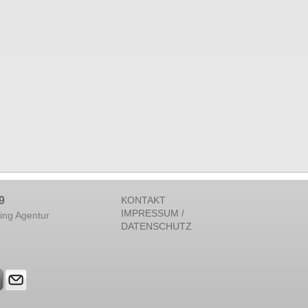
9
KONTAKT
IMPRESSUM /
ing Agentur
DATENSCHUTZ