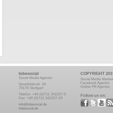
tobesocial
COPYRIGHT 201
Social Media Agentur
Social Media Market
Facebook Agentur
Senefelderstr. 26
Online PR Agentur
70176 Stuttgart
Telefon: +49 (0)711 342257-0
Follow us on:
Fax: +49 (0)711 342257-29
info@tobesocial.de
tobesocial.de