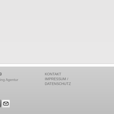
9
KONTAKT
IMPRESSUM /
ing Agentur
DATENSCHUTZ