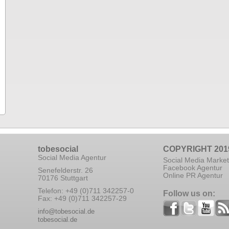
tobesocial
COPYRIGHT 201
Social Media Agentur
Social Media Market
Facebook Agentur
Senefelderstr. 26
Online PR Agentur
70176 Stuttgart
Telefon: +49 (0)711 342257-0
Follow us on:
Fax: +49 (0)711 342257-29
info@tobesocial.de
tobesocial.de