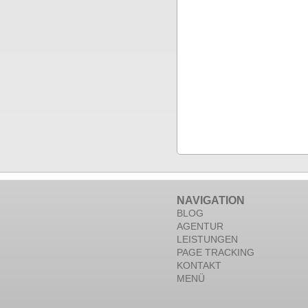
NAVIGATION
BLOG
AGENTUR
LEISTUNGEN
PAGE TRACKING
KONTAKT
MENÜ