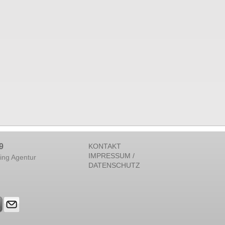
9
KONTAKT
IMPRESSUM /
ing Agentur
DATENSCHUTZ