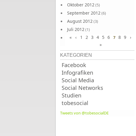
Oktober 2012
(5)
September 2012
(6)
August 2012
(3)
Juli 2012
(1)
«
‹
1
2
3
4
5
6
8
9
›
Juni 2012
7
(4)
»
KATEGORIEN
Facebook
Infografiken
Social Media
Social Networks
Studien
tobesocial
Tweets von @tobesocialDE