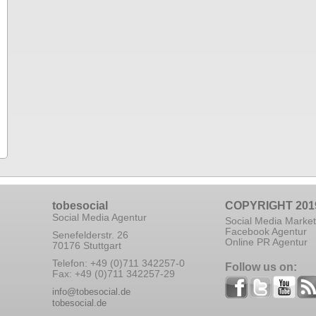
tobesocial
COPYRIGHT 201
Social Media Agentur
Social Media Market
Facebook Agentur
Senefelderstr. 26
Online PR Agentur
70176 Stuttgart
Telefon: +49 (0)711 342257-0
Follow us on:
Fax: +49 (0)711 342257-29
info@tobesocial.de
tobesocial.de