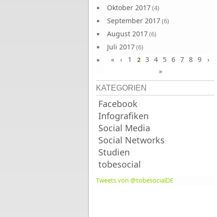
Oktober 2017
(4)
September 2017
(6)
August 2017
(6)
Juli 2017
(6)
«
‹
1
3
4
5
6
7
8
9
›
Juni 2017
2
(6)
»
KATEGORIEN
Facebook
Infografiken
Social Media
Social Networks
Studien
tobesocial
Tweets von @tobesocialDE