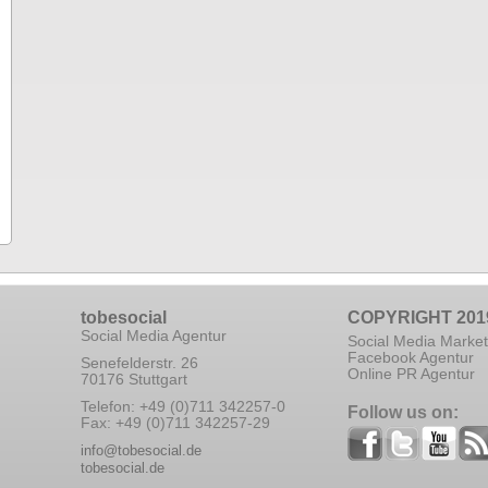
tobesocial
COPYRIGHT 201
Social Media Agentur
Social Media Market
Facebook Agentur
Senefelderstr. 26
Online PR Agentur
70176 Stuttgart
Telefon: +49 (0)711 342257-0
Follow us on:
Fax: +49 (0)711 342257-29
info@tobesocial.de
tobesocial.de