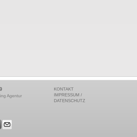
9
KONTAKT
IMPRESSUM /
ing Agentur
DATENSCHUTZ