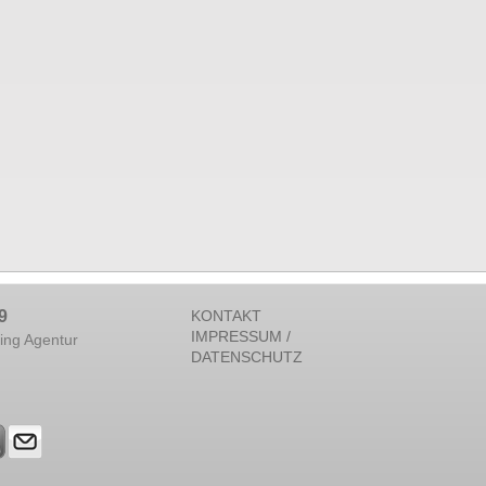
9
KONTAKT
IMPRESSUM /
ing Agentur
DATENSCHUTZ