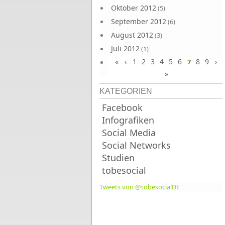
Oktober 2012
(5)
September 2012
(6)
August 2012
(3)
Juli 2012
(1)
«
‹
1
2
3
4
5
6
8
9
›
Juni 2012
7
(4)
»
KATEGORIEN
Facebook
Infografiken
Social Media
Social Networks
Studien
tobesocial
Tweets von @tobesocialDE