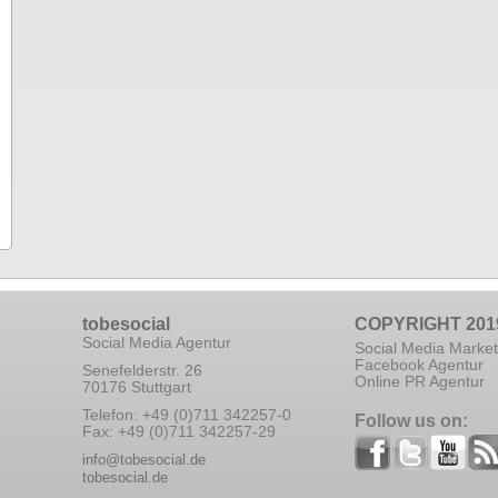
tobesocial
COPYRIGHT 201
Social Media Agentur
Social Media Market
Facebook Agentur
Senefelderstr. 26
Online PR Agentur
70176 Stuttgart
Telefon: +49 (0)711 342257-0
Follow us on:
Fax: +49 (0)711 342257-29
info@tobesocial.de
tobesocial.de