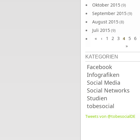
Oktober 2015
(9)
September 2015
(9)
August 2015
(8)
Juli 2015
(9)
«
‹
1
2
3
5
6
Juni 2015
4
(9)
»
KATEGORIEN
Facebook
Infografiken
Social Media
Social Networks
Studien
tobesocial
Tweets von @tobesocialDE