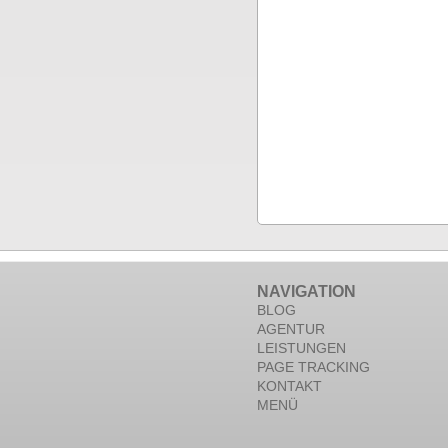
NAVIGATION
BLOG
AGENTUR
LEISTUNGEN
PAGE TRACKING
KONTAKT
MENÜ