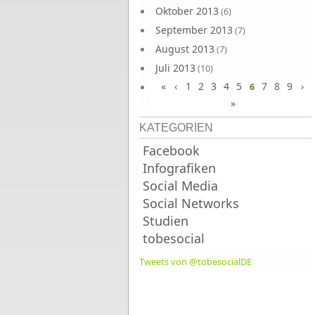
Oktober 2013
(6)
September 2013
(7)
August 2013
(7)
Juli 2013
(10)
«
‹
1
2
3
4
5
7
8
9
›
Juni 2013
6
(10)
»
KATEGORIEN
Facebook
Infografiken
Social Media
Social Networks
Studien
tobesocial
Tweets von @tobesocialDE