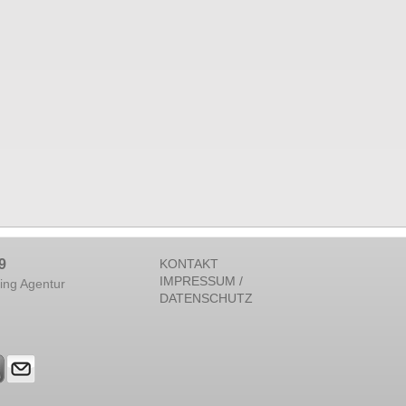
9
KONTAKT
IMPRESSUM /
ing Agentur
DATENSCHUTZ