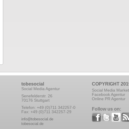
tobesocial
COPYRIGHT 201
Social Media Agentur
Social Media Market
Facebook Agentur
Senefelderstr. 26
Online PR Agentur
70176 Stuttgart
Telefon: +49 (0)711 342257-0
Follow us on:
Fax: +49 (0)711 342257-29
info@tobesocial.de
tobesocial.de