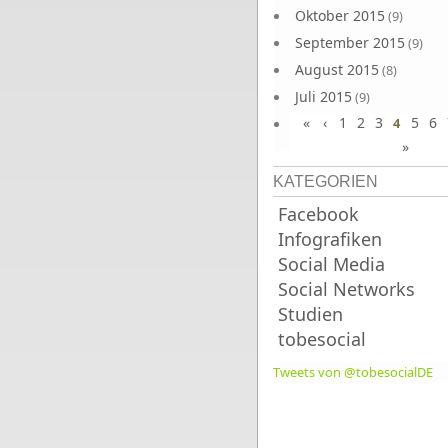
Oktober 2015
(9)
September 2015
(9)
August 2015
(8)
Juli 2015
(9)
«
‹
1
2
3
5
6
Juni 2015
4
(9)
»
KATEGORIEN
Facebook
Infografiken
Social Media
Social Networks
Studien
tobesocial
Tweets von @tobesocialDE