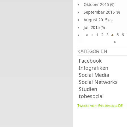
Oktober 2015
(9)
September 2015
(9)
August 2015
(8)
Juli 2015
(9)
«
‹
1
2
3
5
6
Juni 2015
4
(9)
»
KATEGORIEN
Facebook
Infografiken
Social Media
Social Networks
Studien
tobesocial
Tweets von @tobesocialDE