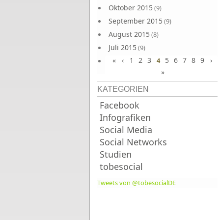
Oktober 2015
(9)
September 2015
(9)
August 2015
(8)
Juli 2015
(9)
«
‹
1
2
3
5
6
7
8
9
›
Juni 2015
4
(9)
»
KATEGORIEN
Facebook
Infografiken
Social Media
Social Networks
Studien
tobesocial
Tweets von @tobesocialDE