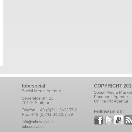
tobesocial
COPYRIGHT 201
Social Media Agentur
Social Media Market
Facebook Agentur
Senefelderstr. 26
Online PR Agentur
70176 Stuttgart
Telefon: +49 (0)711 342257-0
Follow us on:
Fax: +49 (0)711 342257-29
info@tobesocial.de
tobesocial.de