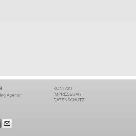
9
KONTAKT
IMPRESSUM /
ing Agentur
DATENSCHUTZ