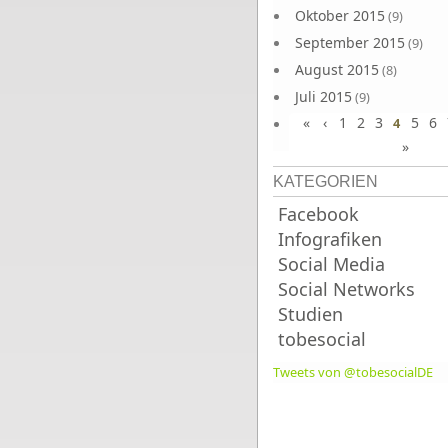
Oktober 2015
(9)
September 2015
(9)
August 2015
(8)
Juli 2015
(9)
«
‹
1
2
3
5
6
Juni 2015
4
(9)
»
KATEGORIEN
Facebook
Infografiken
Social Media
Social Networks
Studien
tobesocial
Tweets von @tobesocialDE