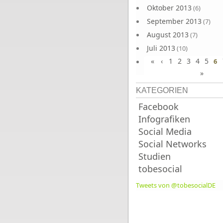
Oktober 2013
(6)
September 2013
(7)
August 2013
(7)
Juli 2013
(10)
«
‹
1
2
3
4
5
Juni 2013
6
(10)
»
KATEGORIEN
Facebook
Infografiken
Social Media
Social Networks
Studien
tobesocial
Tweets von @tobesocialDE