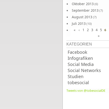
Oktober 2013
(6)
September 2013
(7)
August 2013
(7)
Juli 2013
(10)
«
‹
1
2
3
4
5
Juni 2013
6
(10)
»
KATEGORIEN
Facebook
Infografiken
Social Media
Social Networks
Studien
tobesocial
Tweets von @tobesocialDE