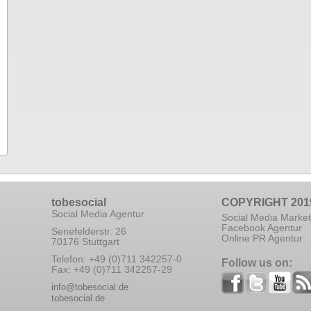
tobesocial
COPYRIGHT 201
Social Media Agentur
Social Media Market
Facebook Agentur
Senefelderstr. 26
Online PR Agentur
70176 Stuttgart
Telefon: +49 (0)711 342257-0
Follow us on:
Fax: +49 (0)711 342257-29
info@tobesocial.de
tobesocial.de