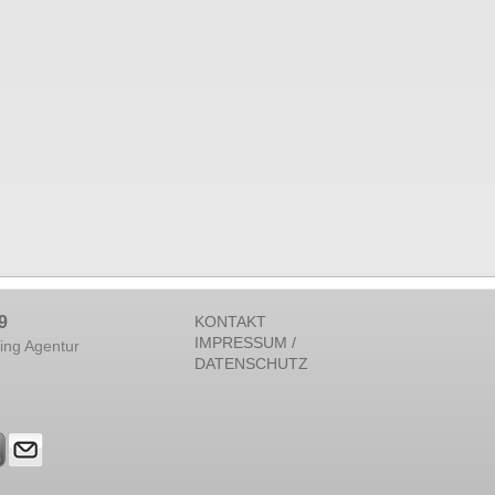
9
KONTAKT
IMPRESSUM /
ing Agentur
DATENSCHUTZ