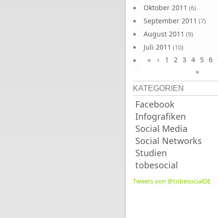
Oktober 2011
(6)
September 2011
(7)
August 2011
(9)
Juli 2011
(10)
«
‹
1
2
3
4
5
6
Juni 2011
(9)
»
KATEGORIEN
Facebook
Infografiken
Social Media
Social Networks
Studien
tobesocial
Tweets von @tobesocialDE