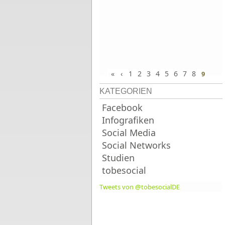
«
‹
1
2
3
4
5
6
7
8
9
KATEGORIEN
Facebook
Infografiken
Social Media
Social Networks
Studien
tobesocial
Tweets von @tobesocialDE