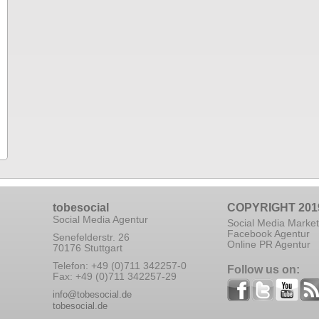
tobesocial
COPYRIGHT 201
Social Media Agentur
Social Media Market
Facebook Agentur
Senefelderstr. 26
Online PR Agentur
70176 Stuttgart
Telefon: +49 (0)711 342257-0
Follow us on:
Fax: +49 (0)711 342257-29
info@tobesocial.de
tobesocial.de