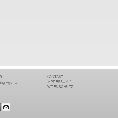
9
KONTAKT
IMPRESSUM /
ing Agentur
DATENSCHUTZ