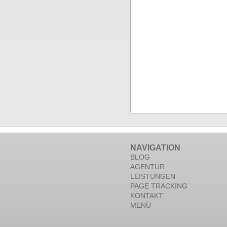
NAVIGATION
BLOG
AGENTUR
LEISTUNGEN
PAGE TRACKING
KONTAKT
MENÜ