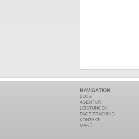
NAVIGATION
BLOG
AGENTUR
LEISTUNGEN
PAGE TRACKING
KONTAKT
MENÜ