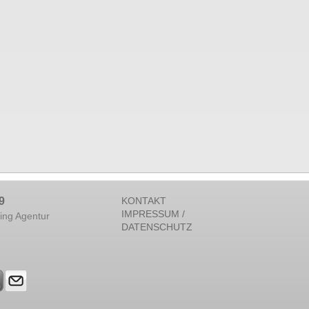
9
KONTAKT
IMPRESSUM /
ing Agentur
DATENSCHUTZ