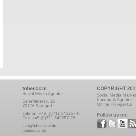
tobesocial
COPYRIGHT 201
Social Media Agentur
Social Media Market
Facebook Agentur
Senefelderstr. 26
Online PR Agentur
70176 Stuttgart
Telefon: +49 (0)711 342257-0
Follow us on:
Fax: +49 (0)711 342257-29
info@tobesocial.de
tobesocial.de