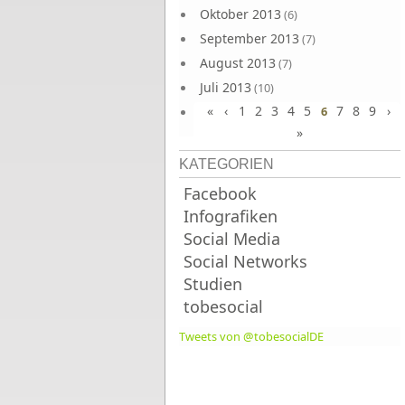
Oktober 2013
(6)
September 2013
(7)
August 2013
(7)
Juli 2013
(10)
«
‹
1
2
3
4
5
7
8
9
›
Juni 2013
6
(10)
»
KATEGORIEN
Facebook
Infografiken
Social Media
Social Networks
Studien
tobesocial
Tweets von @tobesocialDE