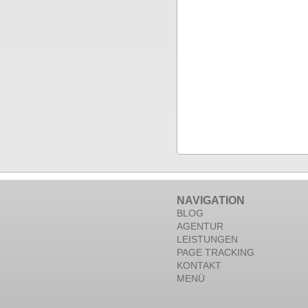
NAVIGATION
BLOG
AGENTUR
LEISTUNGEN
PAGE TRACKING
KONTAKT
MENÜ