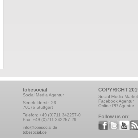
tobesocial
COPYRIGHT 201
Social Media Agentur
Social Media Market
Facebook Agentur
Senefelderstr. 26
Online PR Agentur
70176 Stuttgart
Telefon: +49 (0)711 342257-0
Follow us on:
Fax: +49 (0)711 342257-29
info@tobesocial.de
tobesocial.de