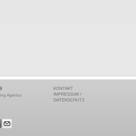
9
KONTAKT
IMPRESSUM /
ing Agentur
DATENSCHUTZ