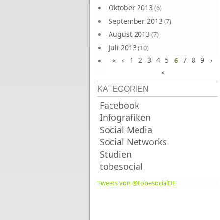
Oktober 2013
(6)
September 2013
(7)
August 2013
(7)
Juli 2013
(10)
«
‹
1
2
3
4
5
7
8
9
›
Juni 2013
6
(10)
»
KATEGORIEN
Facebook
Infografiken
Social Media
Social Networks
Studien
tobesocial
Tweets von @tobesocialDE