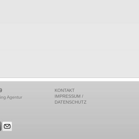
9
KONTAKT
IMPRESSUM /
ing Agentur
DATENSCHUTZ