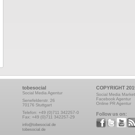
tobesocial
COPYRIGHT 201
Social Media Agentur
Social Media Market
Facebook Agentur
Senefelderstr. 26
Online PR Agentur
70176 Stuttgart
Telefon: +49 (0)711 342257-0
Follow us on:
Fax: +49 (0)711 342257-29
info@tobesocial.de
tobesocial.de