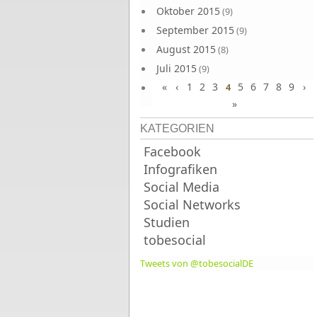
Oktober 2015
(9)
September 2015
(9)
August 2015
(8)
Juli 2015
(9)
«
‹
1
2
3
5
6
7
8
9
›
Juni 2015
4
(9)
»
KATEGORIEN
Facebook
Infografiken
Social Media
Social Networks
Studien
tobesocial
Tweets von @tobesocialDE