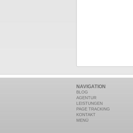
NAVIGATION
BLOG
AGENTUR
LEISTUNGEN
PAGE TRACKING
KONTAKT
MENÜ