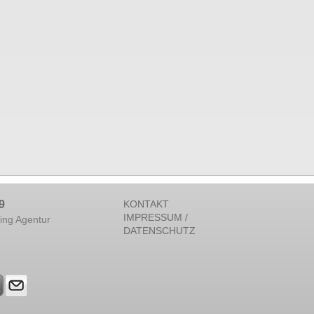
9
KONTAKT
IMPRESSUM /
ing Agentur
DATENSCHUTZ