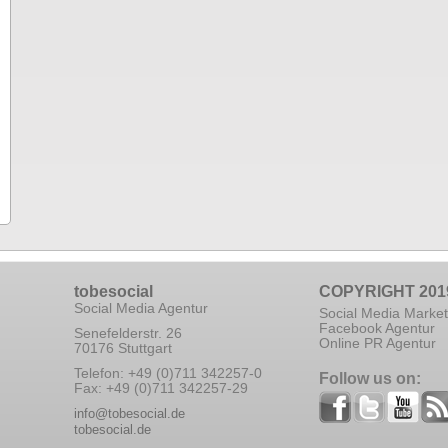
tobesocial
COPYRIGHT 201
Social Media Agentur
Social Media Market
Facebook Agentur
Senefelderstr. 26
Online PR Agentur
70176 Stuttgart
Telefon: +49 (0)711 342257-0
Follow us on:
Fax: +49 (0)711 342257-29
info@tobesocial.de
tobesocial.de