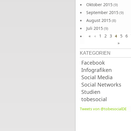
Oktober 2015
(9)
September 2015
(9)
August 2015
(8)
Juli 2015
(9)
«
‹
1
2
3
5
6
Juni 2015
4
(9)
»
KATEGORIEN
Facebook
Infografiken
Social Media
Social Networks
Studien
tobesocial
Tweets von @tobesocialDE