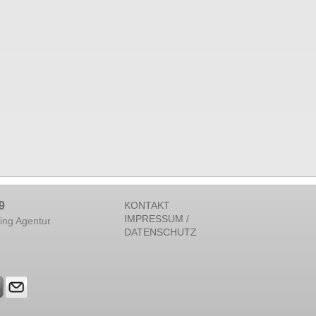
9
KONTAKT
IMPRESSUM /
ing Agentur
DATENSCHUTZ