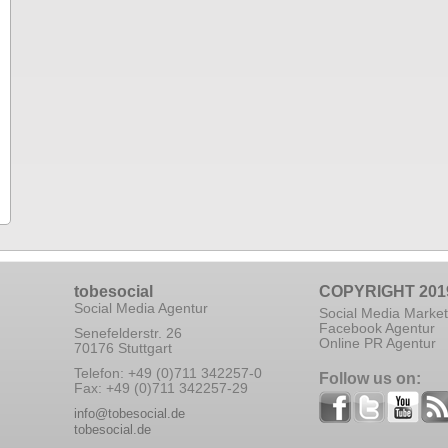
tobesocial
COPYRIGHT 201
Social Media Agentur
Social Media Market
Facebook Agentur
Senefelderstr. 26
Online PR Agentur
70176 Stuttgart
Telefon: +49 (0)711 342257-0
Follow us on:
Fax: +49 (0)711 342257-29
info@tobesocial.de
tobesocial.de