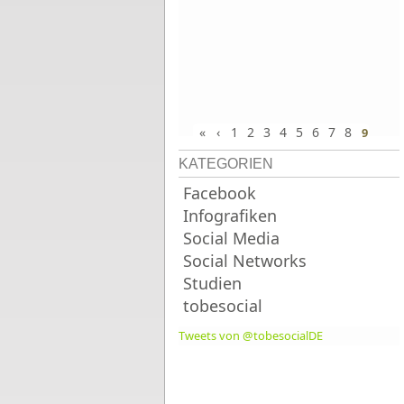
«
‹
1
2
3
4
5
6
7
8
9
KATEGORIEN
Facebook
Infografiken
Social Media
Social Networks
Studien
tobesocial
Tweets von @tobesocialDE