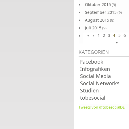
Oktober 2015
(9)
September 2015
(9)
August 2015
(8)
Juli 2015
(9)
«
‹
1
2
3
5
6
Juni 2015
4
(9)
»
KATEGORIEN
Facebook
Infografiken
Social Media
Social Networks
Studien
tobesocial
Tweets von @tobesocialDE