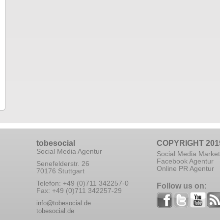
tobesocial
COPYRIGHT 201
Social Media Agentur
Social Media Market
Facebook Agentur
Senefelderstr. 26
Online PR Agentur
70176 Stuttgart
Telefon: +49 (0)711 342257-0
Follow us on:
Fax: +49 (0)711 342257-29
info@tobesocial.de
tobesocial.de