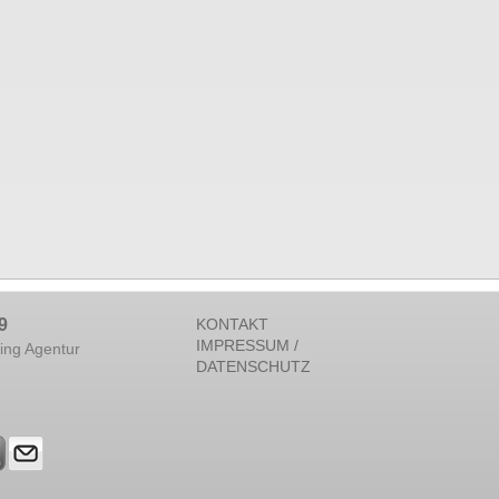
9
KONTAKT
IMPRESSUM /
ing Agentur
DATENSCHUTZ