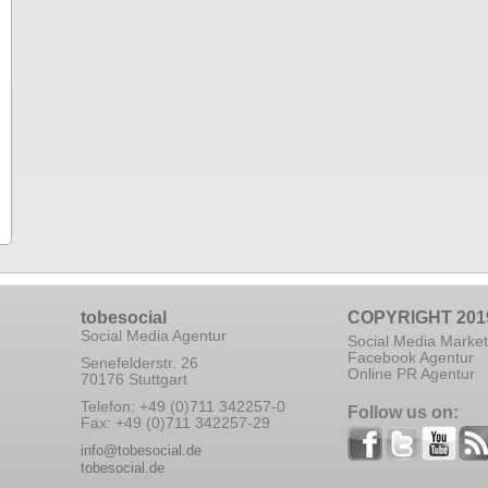
tobesocial
COPYRIGHT 201
Social Media Agentur
Social Media Market
Facebook Agentur
Senefelderstr. 26
Online PR Agentur
70176 Stuttgart
Telefon: +49 (0)711 342257-0
Follow us on:
Fax: +49 (0)711 342257-29
info@tobesocial.de
tobesocial.de