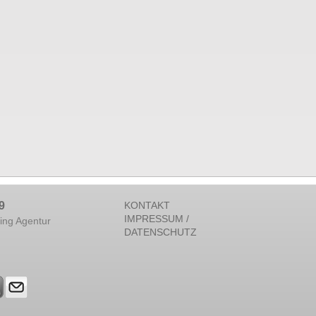
9
KONTAKT
IMPRESSUM /
ing Agentur
DATENSCHUTZ