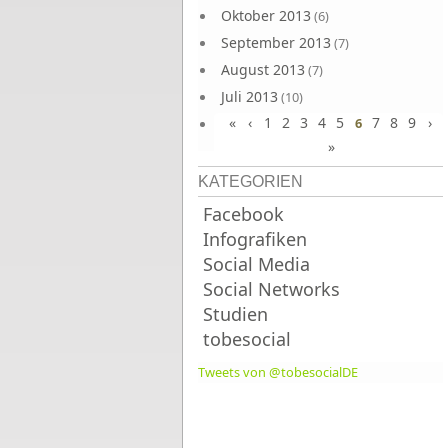
Oktober 2013
(6)
September 2013
(7)
August 2013
(7)
Juli 2013
(10)
«
‹
1
2
3
4
5
7
8
9
›
Juni 2013
6
(10)
»
KATEGORIEN
Facebook
Infografiken
Social Media
Social Networks
Studien
tobesocial
Tweets von @tobesocialDE