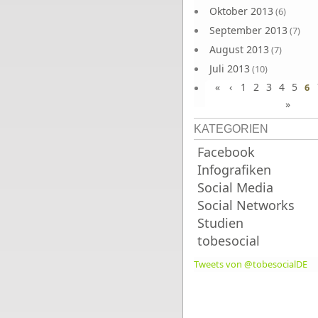
Oktober 2013
(6)
September 2013
(7)
August 2013
(7)
Juli 2013
(10)
«
‹
1
2
3
4
5
Juni 2013
6
(10)
»
KATEGORIEN
Facebook
Infografiken
Social Media
Social Networks
Studien
tobesocial
Tweets von @tobesocialDE