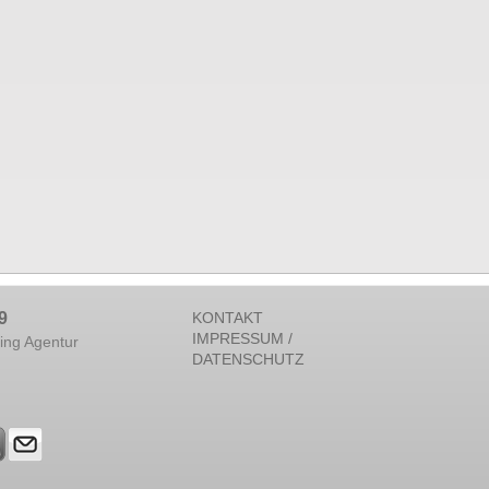
9
KONTAKT
IMPRESSUM /
ing Agentur
DATENSCHUTZ