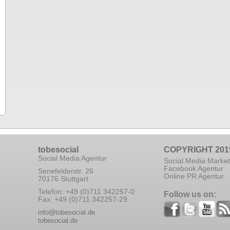
tobesocial
COPYRIGHT 201
Social Media Agentur
Social Media Market
Facebook Agentur
Senefelderstr. 26
Online PR Agentur
70176 Stuttgart
Telefon: +49 (0)711 342257-0
Follow us on:
Fax: +49 (0)711 342257-29
info@tobesocial.de
tobesocial.de