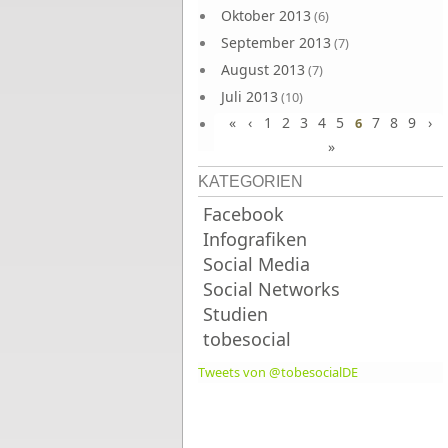
Oktober 2013
(6)
September 2013
(7)
August 2013
(7)
Juli 2013
(10)
«
‹
1
2
3
4
5
7
8
9
›
Juni 2013
6
(10)
»
KATEGORIEN
Facebook
Infografiken
Social Media
Social Networks
Studien
tobesocial
Tweets von @tobesocialDE