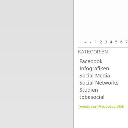
«
‹
1
2
3
4
5
6
7
KATEGORIEN
Facebook
Infografiken
Social Media
Social Networks
Studien
tobesocial
Tweets von @tobesocialDE