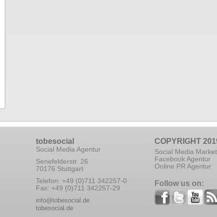
tobesocial
COPYRIGHT 201
Social Media Agentur
Social Media Market
Facebook Agentur
Senefelderstr. 26
Online PR Agentur
70176 Stuttgart
Telefon: +49 (0)711 342257-0
Follow us on:
Fax: +49 (0)711 342257-29
info@tobesocial.de
tobesocial.de