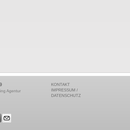
9
KONTAKT
IMPRESSUM /
ing Agentur
DATENSCHUTZ