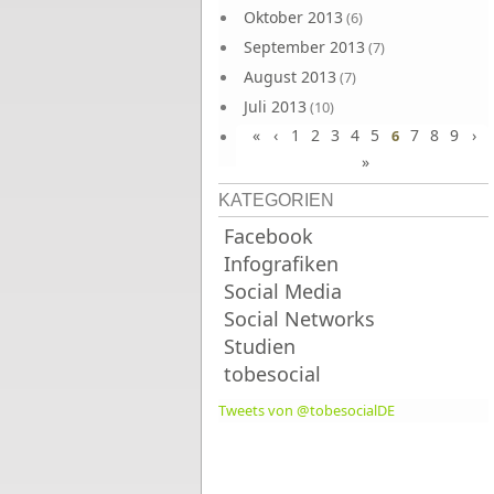
Oktober 2013
(6)
September 2013
(7)
August 2013
(7)
Juli 2013
(10)
«
‹
1
2
3
4
5
7
8
9
›
Juni 2013
6
(10)
»
KATEGORIEN
Facebook
Infografiken
Social Media
Social Networks
Studien
tobesocial
Tweets von @tobesocialDE