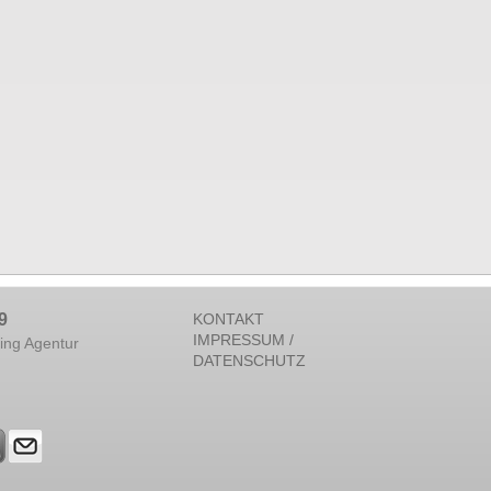
9
KONTAKT
IMPRESSUM /
ing Agentur
DATENSCHUTZ