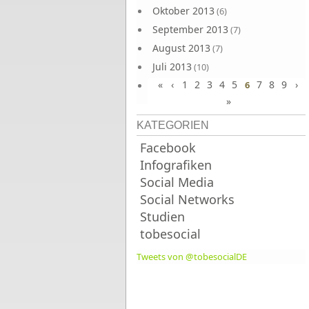
Oktober 2013
(6)
September 2013
(7)
August 2013
(7)
Juli 2013
(10)
«
‹
1
2
3
4
5
7
8
9
›
Juni 2013
6
(10)
»
KATEGORIEN
Facebook
Infografiken
Social Media
Social Networks
Studien
tobesocial
Tweets von @tobesocialDE