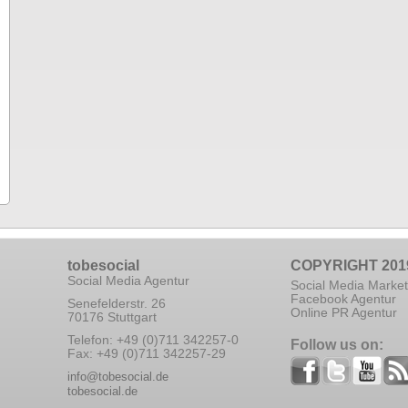
tobesocial
COPYRIGHT 201
Social Media Agentur
Social Media Market
Facebook Agentur
Senefelderstr. 26
Online PR Agentur
70176 Stuttgart
Telefon: +49 (0)711 342257-0
Follow us on:
Fax: +49 (0)711 342257-29
info@tobesocial.de
tobesocial.de