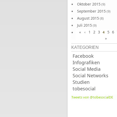
Oktober 2015
(9)
September 2015
(9)
August 2015
(8)
Juli 2015
(9)
«
‹
1
2
3
5
6
Juni 2015
4
(9)
»
KATEGORIEN
Facebook
Infografiken
Social Media
Social Networks
Studien
tobesocial
Tweets von @tobesocialDE