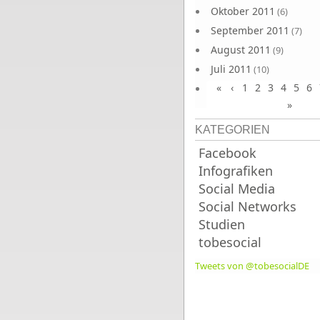
Oktober 2011
(6)
September 2011
(7)
August 2011
(9)
Juli 2011
(10)
«
‹
1
2
3
4
5
6
Juni 2011
(9)
»
KATEGORIEN
Facebook
Infografiken
Social Media
Social Networks
Studien
tobesocial
Tweets von @tobesocialDE