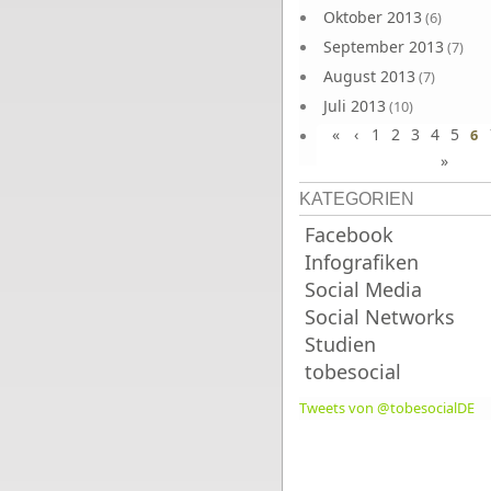
Oktober 2013
(6)
September 2013
(7)
August 2013
(7)
Juli 2013
(10)
«
‹
1
2
3
4
5
Juni 2013
6
(10)
»
KATEGORIEN
Facebook
Infografiken
Social Media
Social Networks
Studien
tobesocial
Tweets von @tobesocialDE