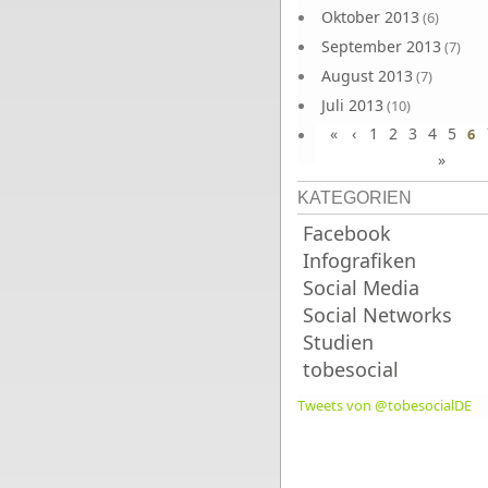
Oktober 2013
(6)
September 2013
(7)
August 2013
(7)
Juli 2013
(10)
«
‹
1
2
3
4
5
Juni 2013
6
(10)
»
KATEGORIEN
Facebook
Infografiken
Social Media
Social Networks
Studien
tobesocial
Tweets von @tobesocialDE